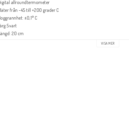
Digital allroundtermometer
Mäter från -45 till +200 grader C
Noggrannhet: ±0,1° C
Färg:Svart
Längd: 20 cm
Batteri medföljer
VISA MER
Tål ej att vara i ugnen permanent
Fabrikat: Mingl