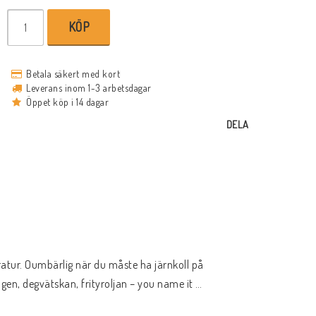
KÖP
Betala säkert med kort
Leverans inom 1-3 arbetsdagar
Öppet köp i 14 dagar
DELA
tur. Oumbärlig när du måste ha järnkoll på 
ingen, degvätskan, frityroljan – you name it …