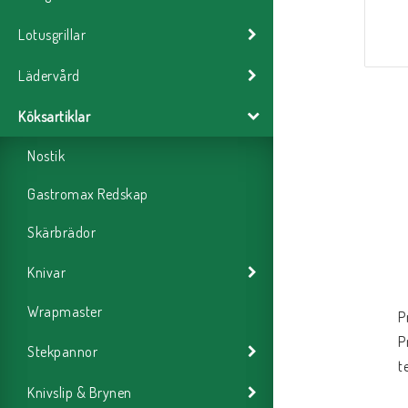
Lotusgrillar
Lädervård
Köksartiklar
Nostik
Gastromax Redskap
Skärbrädor
Knivar
Wrapmaster
P
P
Stekpannor
t
Knivslip & Brynen