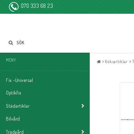
070 333 68 23
SÖK
MENY
Köksartiklar
Fix -Universal
Optikfix
Städartiklar
Bilvård
Trädgård