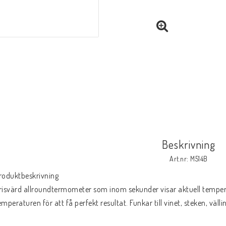
Beskrivning
Art.nr: M514B
roduktbeskrivning
risvärd allroundtermometer som inom sekunder visar aktuell tempera
emperaturen för att få perfekt resultat. Funkar till vinet, steken, väll