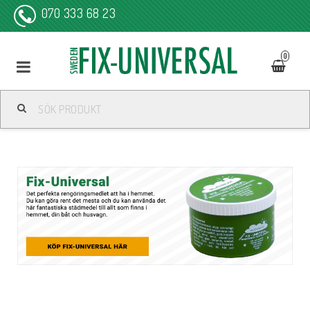
070 333 68 23
0