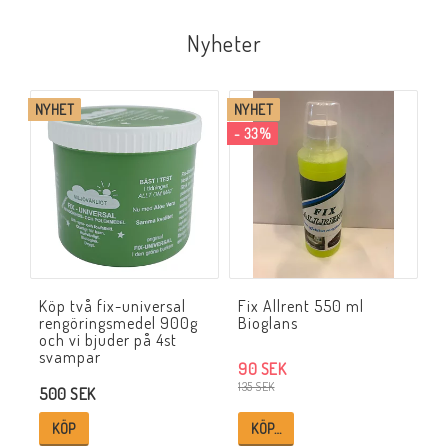
Nyheter
NYHET
NYHET
- 33%
Köp två fix-universal
Fix Allrent 550 ml
rengöringsmedel 900g
Bioglans
och vi bjuder på 4st
svampar
90 SEK
135 SEK
500 SEK
KÖP
KÖP…