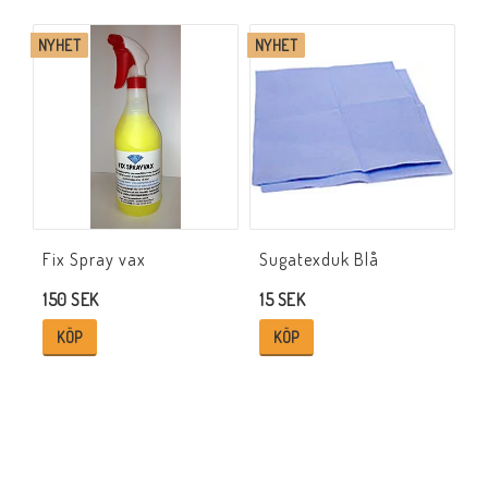
NYHET
NYHET
Fix Spray vax
Sugatexduk Blå
150 SEK
15 SEK
KÖP
KÖP