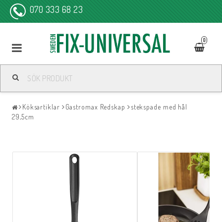
070 333 68 23
0
Köksartiklar
Gastromax Redskap
stekspade med hål
29,5cm