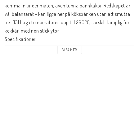
komma in under maten, även tunna pannkakor. Redskapet är 
väl balanserat - kan ligga ner på köksbänken utan att smutsa 
ner. Tål höga temperaturer, upp till 260°C, särskilt lämplig för 
kokkärl med non stick ytor
Specifikationer
Mått : 3,5x9x36cm
VISA MER
Lägg till önskelista