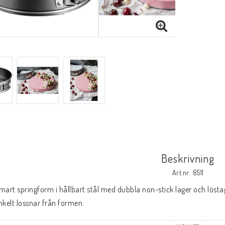
Beskrivning
Art.nr: 8511
mart springform i hållbart stål med dubbla non-stick lager och löstag
nkelt lossnar från formen.