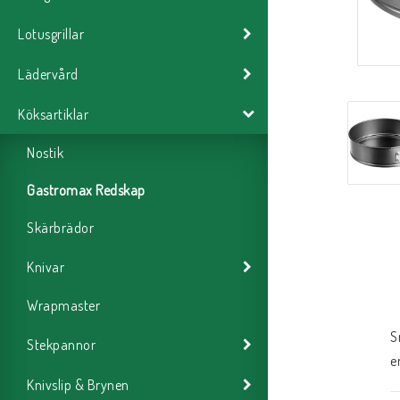
Lotusgrillar
Lädervård
Köksartiklar
Nostik
Gastromax Redskap
Skärbrädor
Knivar
Wrapmaster
S
Stekpannor
e
Knivslip & Brynen