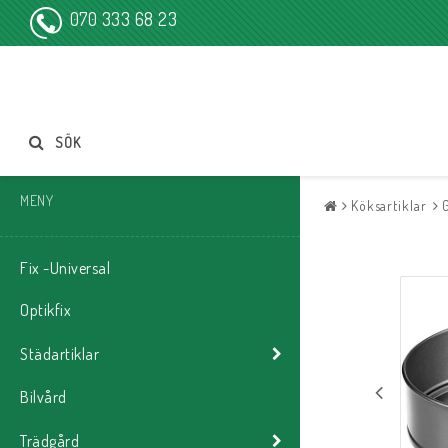
070 333 68 23
SÖK
MENY
Köksartiklar
Fix -Universal
Optikfix
Städartiklar
Bilvård
Trädgård