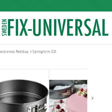
Gastromax Redskap
Springform 2,2l