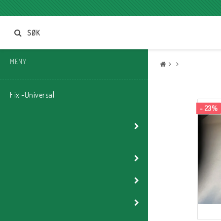
SØK
MENY
Fix -Universal
- 23%